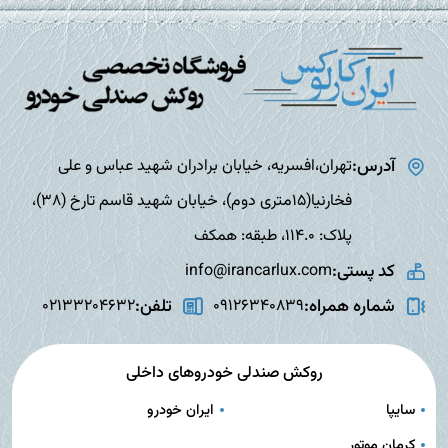
آدرس:
تهران،افسریه، خیابان برادران شهید عباس و علی
فخارنیا(15متری دوم)، خیابان شهید قاسم تارخ (38)،
پلاک: 114.0، طبقه: همکف
کد پستی:
info@irancarlux.com
شماره همراه:
تلفن:
02133204632
09126340839
روکش صندلی خودروهای داخلی
سایپا
ایران خودرو
کرمان موتور