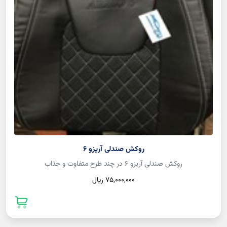
روکش صندلی آریزو 6
روکش صندلی آریزو 6 در چند طرح متفاوت و جذاب
75,000,000 ريال