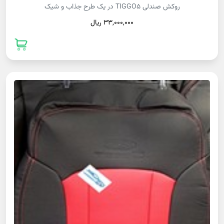
روکش صندلی TIGGO5 در یک طرح جذاب و شیک
33,000,000 ريال