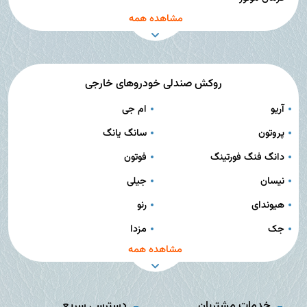
مشاهده همه
روکش صندلی خودروهای خارجی
آریو
ام جی
پروتون
سانگ یانگ
دانگ فنگ فورتینگ
فوتون
نیسان
جیلی
هیوندای
رنو
جک
مزدا
مشاهده همه
خدمات مشتریان
دسترسی سریع