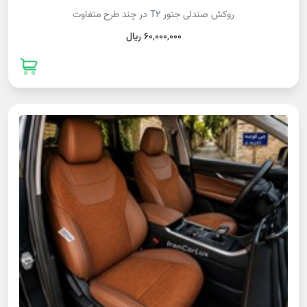
روکش صندلی جتور T2 در چند طرح متفاوت
60,000,000 ريال