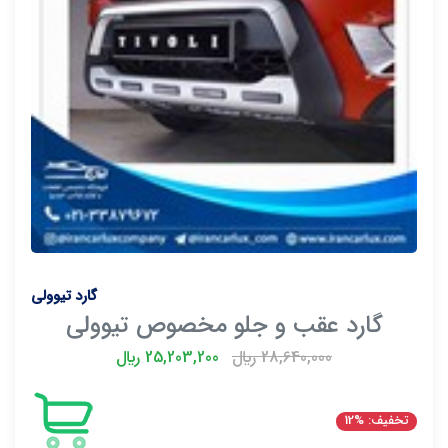
گارد تیوولی
گارد عقب و جلو مخصوص تیوولی
28,640,000 ريال
25,203,200 ريال
تخفیف: %12