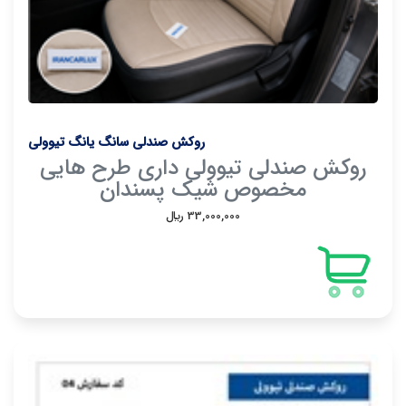
روکش صندلی سانگ یانگ تیوولی
روکش صندلی تیوولی داری طرح هایی
مخصوص شیک پسندان
33,000,000 ريال