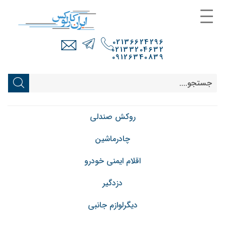
02136624296
02133204632
09126340839
روکش صندلی
چادرماشین
اقلام ایمنی خودرو
دزدگیر
دیگرلوازم جانبی