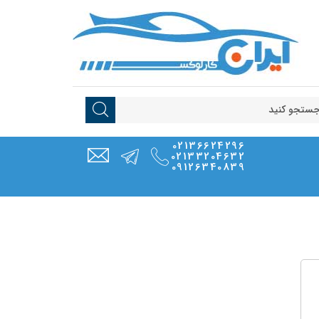
02136624296
02133204632
09126340839