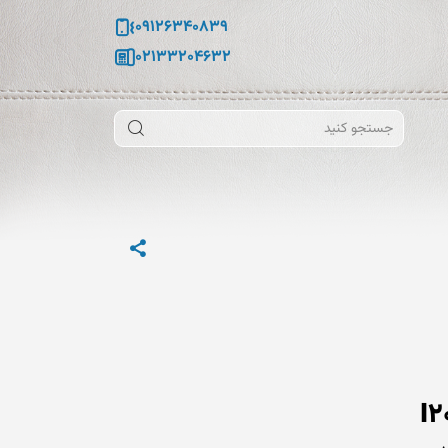
09126340839
02133204632