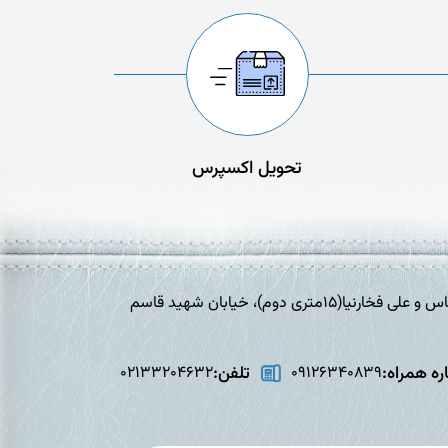
تحویل اکسپرس
تهران،افسریه، خیابان برادران شهید عباس و علی فخارنیا(15متری دوم)، خیابان شهید قاسم
ه همراه:
تلفن:
02133204632
09126340839