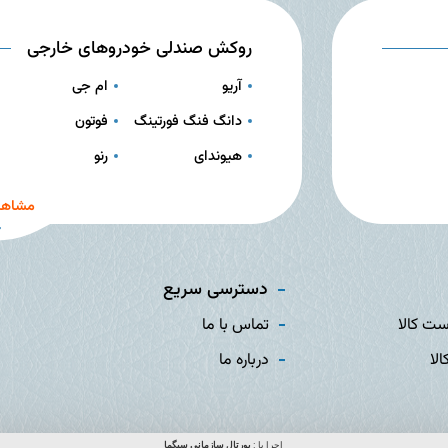
روکش صندلی خودروهای خارجی
آریو
ام جی
دانگ فنگ فورتینگ
فوتون
هیوندای
رنو
مشاهد
دسترسی سریع
ست کالا
تماس با ما
الا
درباره ما
اجرا با :
پورتال سازمانی
سیگما