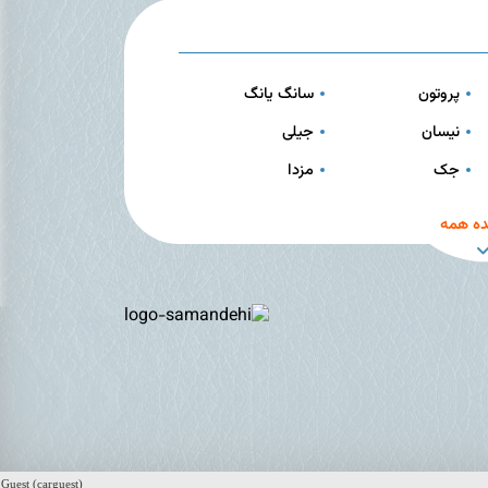
پروتون
سانگ یانگ
نیسان
جیلی
جک
مزدا
ه همه
Guest (carguest)