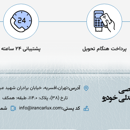
پرداخت هنگام تحویل
پشتیبانی 24 ساعته
آدرس:
تارخ (38)، پلاک: 114.0، طبقه: همکف
کد پستی:
شمار
info@irancarlux.com