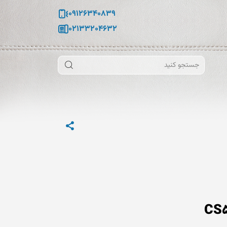
09126340839
02133204632