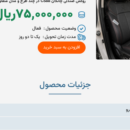
روکش صندلی چانگان CS55 در چند طرح و مدل متفاوت
75,000,000
ريا
وضعیت محصول
فعال
مدت زمان تحويل
یک تا دو روز
جزئیات محصول
و