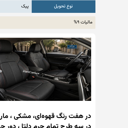
نوع تحویل
پیک
مالیات 9%
در هفت رنگ قهوه‌ای، مشکی ، مارو
در سه طرح تمام چرم دلتا ، دور چر