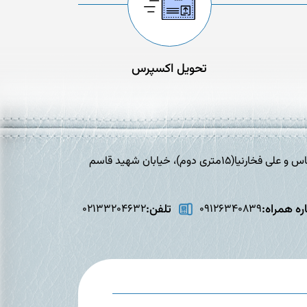
تحویل اکسپرس
تهران،افسریه، خیابان برادران شهید عباس و علی فخارنیا(15متری دوم)، خیابان شهید قاسم
ه همراه:
تلفن:
02133204632
09126340839