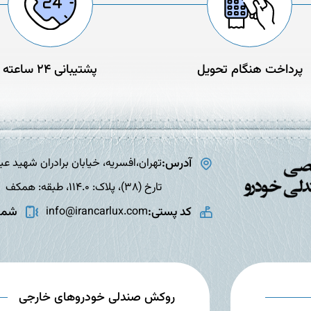
پرداخت هنگام تحویل
پشتیبانی 24 ساعته
آدرس:
تارخ (38)، پلاک: 114.0، طبقه: همکف
کد پستی:
شمار
info@irancarlux.com
روکش صندلی خودروهای خارجی