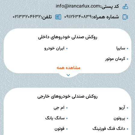
کد پستی:
info@irancarlux.com
شماره همراه:
تلفن:
02133204632
09126340839
روکش صندلی خودروهای داخلی
سایپا
ایران خودرو
کرمان موتور
مشاهده همه
روکش صندلی خودروهای خارجی
آریو
ام جی
پروتون
سانگ یانگ
دانگ فنگ فورتینگ
فوتون