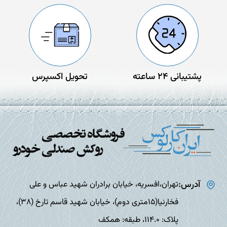
پشتیبانی 24 ساعته
تحویل اکسپرس
آدرس:
تهران،افسریه، خیابان برادران شهید عباس و علی
فخارنیا(15متری دوم)، خیابان شهید قاسم تارخ (38)،
پلاک: 114.0، طبقه: همکف