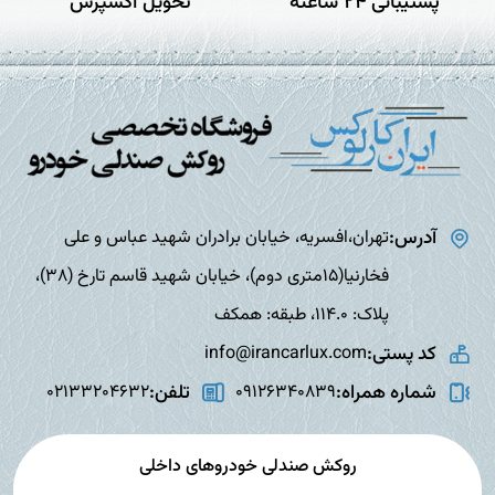
پشتیبانی 24 ساعته
تحویل اکسپرس
آدرس:
تهران،افسریه، خیابان برادران شهید عباس و علی
فخارنیا(15متری دوم)، خیابان شهید قاسم تارخ (38)،
پلاک: 114.0، طبقه: همکف
کد پستی:
info@irancarlux.com
شماره همراه:
تلفن:
02133204632
09126340839
روکش صندلی خودروهای داخلی