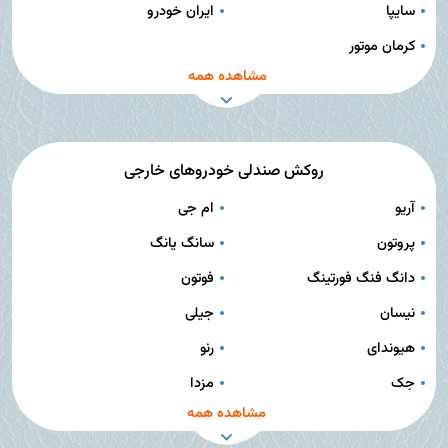
سایپا
ایران خودرو
کرمان موتور
مشاهده همه
روکش صندلی خودروهای خارجی
آریو
ام جی
پروتون
سانگ یانگ
دانگ فنگ فورتینگ
فوتون
نیسان
جیلی
هیوندای
رنو
جک
مزدا
مشاهده همه