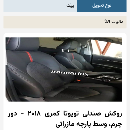
نوع تحویل
پیک
مالیات 9%
روکش صندلی تویوتا کمری 2018 - دور
چرم، وسط پارچه مازراتی