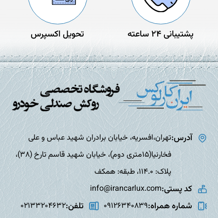
پشتیبانی 24 ساعته
تحویل اکسپرس
آدرس:
تهران،افسریه، خیابان برادران شهید عباس و علی
فخارنیا(15متری دوم)، خیابان شهید قاسم تارخ (38)،
پلاک: 114.0، طبقه: همکف
کد پستی:
info@irancarlux.com
شماره همراه:
تلفن:
02133204632
09126340839