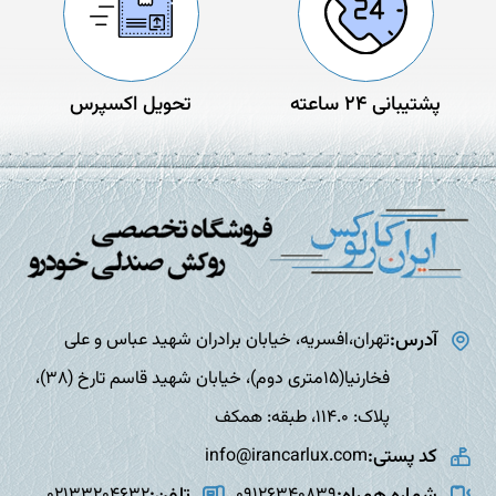
پشتیبانی 24 ساعته
تحویل اکسپرس
آدرس:
تهران،افسریه، خیابان برادران شهید عباس و علی
فخارنیا(15متری دوم)، خیابان شهید قاسم تارخ (38)،
پلاک: 114.0، طبقه: همکف
کد پستی:
info@irancarlux.com
شماره همراه:
تلفن:
02133204632
09126340839