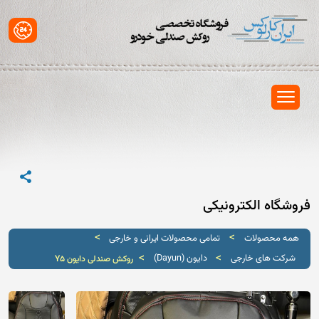
فروشگاه الکترونیکی
>
>
همه محصولات
تمامی محصولات ایرانی و خارجی
>
>
شرکت های خارجی
دایون (Dayun)
روکش صندلی دایون Y5