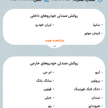
روکش صندلی خودروهای داخلی
سایپا
ایران خودرو
کرمان موتور
مشاهده همه
روکش صندلی خودروهای خارجی
آریو
ام جی
پروتون
سانگ یانگ
دانگ فنگ فورتینگ
فوتون
نیسان
جیلی
هیوندای
رنو