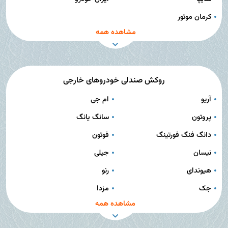
کرمان موتور
مشاهده همه
روکش صندلی خودروهای خارجی
آریو
ام جی
پروتون
سانگ یانگ
دانگ فنگ فورتینگ
فوتون
نیسان
جیلی
هیوندای
رنو
جک
مزدا
مشاهده همه