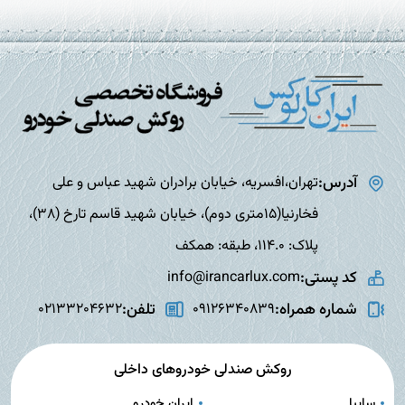
آدرس:
تهران،افسریه، خیابان برادران شهید عباس و علی
فخارنیا(15متری دوم)، خیابان شهید قاسم تارخ (38)،
پلاک: 114.0، طبقه: همکف
کد پستی:
info@irancarlux.com
شماره همراه:
تلفن:
02133204632
09126340839
روکش صندلی خودروهای داخلی
سایپا
ایران خودرو