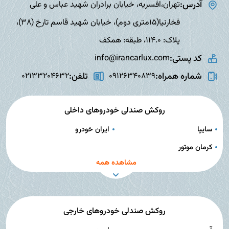
آدرس:
تهران،افسریه، خیابان برادران شهید عباس و علی
فخارنیا(15متری دوم)، خیابان شهید قاسم تارخ (38)،
پلاک: 114.0، طبقه: همکف
کد پستی:
info@irancarlux.com
شماره همراه:
تلفن:
02133204632
09126340839
روکش صندلی خودروهای داخلی
سایپا
ایران خودرو
کرمان موتور
مشاهده همه
روکش صندلی خودروهای خارجی