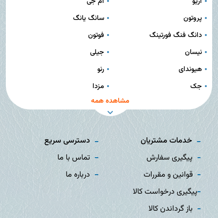
آریو
ام جی
پروتون
سانگ یانگ
دانگ فنگ فورتینگ
فوتون
نیسان
جیلی
هیوندای
رنو
جک
مزدا
مشاهده همه
خدمات مشتریان
دسترسی سریع
پیگیری سفارش
تماس با ما
قوانین و مقررات
درباره ما
پیگیری درخواست کالا
باز گرداندن کالا