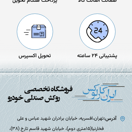
ضمانت اصالت کالا
پرداخت هنگام تحویل
پشتیبانی 24 ساعته
تحویل اکسپرس
آدرس:
تهران،افسریه، خیابان برادران شهید عباس و علی
فخارنیا(15متری دوم)، خیابان شهید قاسم تارخ (38)،