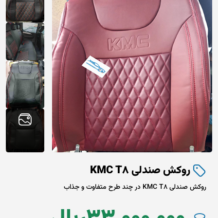
روکش صندلی KMC T8
روکش صندلی KMC T8 در چند طرح متفاوت و جذاب