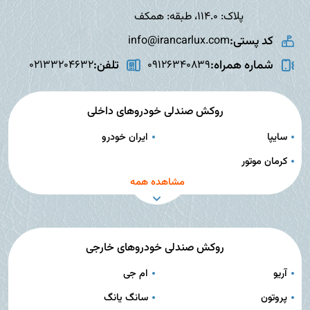
پلاک: 114.0، طبقه: همکف
کد پستی:
info@irancarlux.com
شماره همراه:
تلفن:
02133204632
09126340839
روکش صندلی خودروهای داخلی
سایپا
ایران خودرو
کرمان موتور
مشاهده همه
روکش صندلی خودروهای خارجی
آریو
ام جی
پروتون
سانگ یانگ