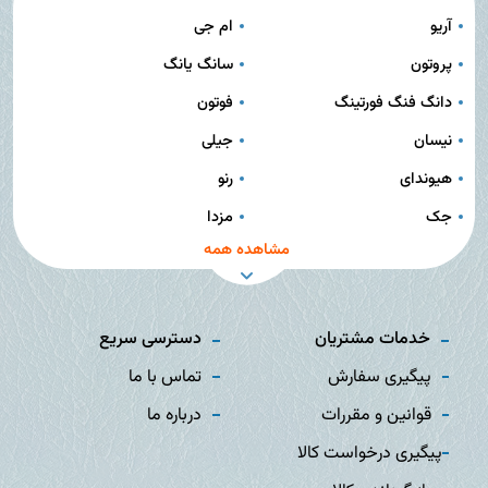
آریو
ام جی
پروتون
سانگ یانگ
دانگ فنگ فورتینگ
فوتون
نیسان
جیلی
هیوندای
رنو
جک
مزدا
مشاهده همه
خدمات مشتریان
دسترسی سریع
پیگیری سفارش
تماس با ما
قوانین و مقررات
درباره ما
پیگیری درخواست کالا