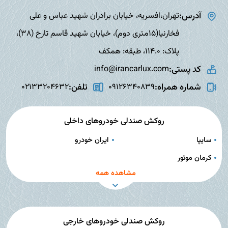
آدرس:
تهران،افسریه، خیابان برادران شهید عباس و علی
فخارنیا(15متری دوم)، خیابان شهید قاسم تارخ (38)،
پلاک: 114.0، طبقه: همکف
کد پستی:
info@irancarlux.com
شماره همراه:
تلفن:
02133204632
09126340839
روکش صندلی خودروهای داخلی
سایپا
ایران خودرو
کرمان موتور
مشاهده همه
روکش صندلی خودروهای خارجی