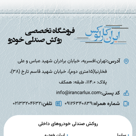
آدرس:
تهران،افسریه، خیابان برادران شهید عباس و علی
فخارنیا(15متری دوم)، خیابان شهید قاسم تارخ (38)،
پلاک: 114.0، طبقه: همکف
کد پستی:
info@irancarlux.com
شماره همراه:
تلفن:
02133204632
09126340839
روکش صندلی خودروهای داخلی
سایپا
ایران خودرو