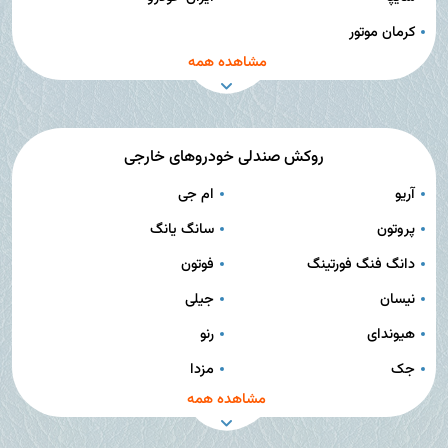
کرمان موتور
مشاهده همه
روکش صندلی خودروهای خارجی
آریو
ام جی
پروتون
سانگ یانگ
دانگ فنگ فورتینگ
فوتون
نیسان
جیلی
هیوندای
رنو
جک
مزدا
مشاهده همه