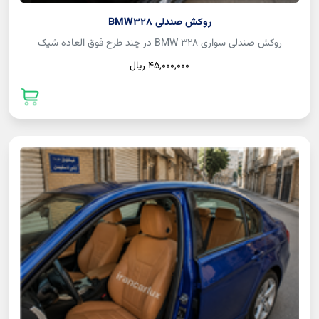
روکش صندلی BMW328
روکش صندلی سواری BMW 328 در چند طرح فوق العاده شیک
45,000,000 ريال