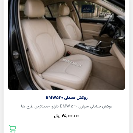
روکش صندلی BMW520
روکش صندلی سواری BMW 520 دارای جدیدترین طرح ها
45,000,000 ريال