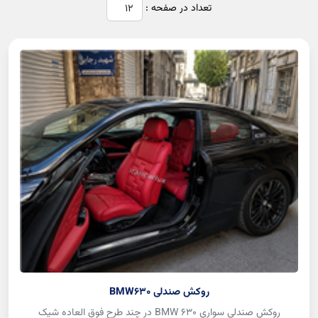
تعداد در صفحه :
روکش صندلی BMW630
روکش صندلی سواری BMW 630 در چند طرح فوق العاده شیک