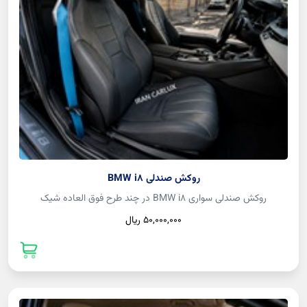
روکش صندلی BMW i8
روکش صندلی سواری BMW i8 در چند طرح فوق العاده شیک
50,000,000 ريال