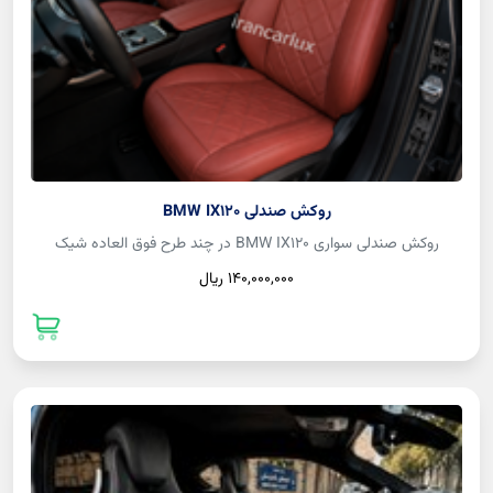
روکش صندلی BMW IX120
روکش صندلی سواری BMW IX120 در چند طرح فوق العاده شیک
140,000,000 ريال