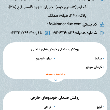
فخارنیا(15متری دوم)، خیابان شهید قاسم تارخ (38)،
پلاک: 114.0، طبقه: همکف
کد پستی:
info@irancarlux.com
شماره همراه:
تلفن:
02133204632
09126340839
روکش صندلی خودروهای داخلی
سایپا
ایران خودرو
کرمان موتور
مشاهده همه
روکش صندلی خودروهای خارجی
آریو
ام جی