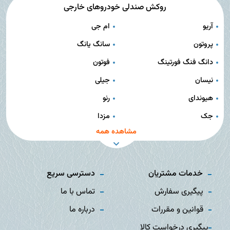
روکش صندلی خودروهای خارجی
آریو
ام جی
پروتون
سانگ یانگ
دانگ فنگ فورتینگ
فوتون
نیسان
جیلی
هیوندای
رنو
جک
مزدا
مشاهده همه
خدمات مشتریان
دسترسی سریع
پیگیری سفارش
تماس با ما
قوانین و مقررات
درباره ما
پیگیری درخواست کالا