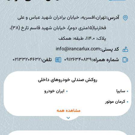
آدرس:
تهران،افسریه، خیابان برادران شهید عباس و علی
فخارنیا(15متری دوم)، خیابان شهید قاسم تارخ (38)،
پلاک: 114.0، طبقه: همکف
کد پستی:
info@irancarlux.com
شماره همراه:
تلفن:
02133204632
09126340839
روکش صندلی خودروهای داخلی
سایپا
ایران خودرو
کرمان موتور
مشاهده همه