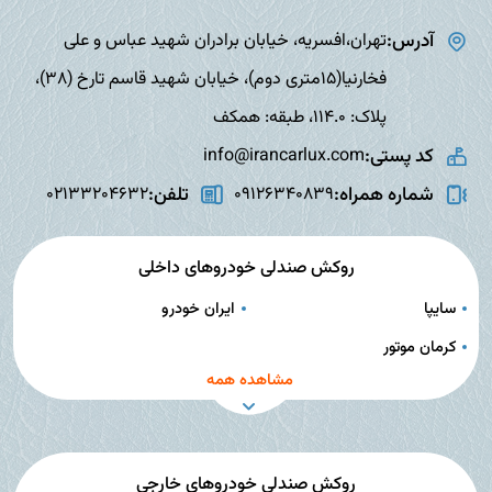
آدرس:
تهران،افسریه، خیابان برادران شهید عباس و علی
فخارنیا(15متری دوم)، خیابان شهید قاسم تارخ (38)،
پلاک: 114.0، طبقه: همکف
کد پستی:
info@irancarlux.com
شماره همراه:
تلفن:
02133204632
09126340839
روکش صندلی خودروهای داخلی
سایپا
ایران خودرو
کرمان موتور
مشاهده همه
روکش صندلی خودروهای خارجی