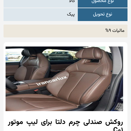
نوع محصول
کالا
نوع تحویل
پیک
مالیات 9%
روکش صندلی چرم دلتا برای لیپ موتور
C01