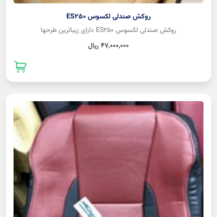
روکش صندلی لکسوس ES250
روکش صندلی لکسوس ES250 دارای زیباترین طرحها
47,000,000 ريال