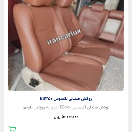
روکش صندلی لکسوس ES350
روکش صندلی لکسوس ES350 دارای به روزترین طرحها
50,000,000 ريال