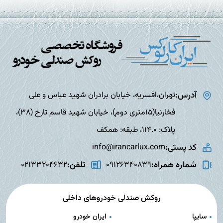
آدرس:
تهران،افسریه، خیابان برادران شهید عباس و علی
فخارنیا(15متری دوم)، خیابان شهید قاسم تارخ (38)،
پلاک: 114.0، طبقه: همکف
کد پستی:
info@irancarlux.com
شماره همراه:
تلفن:
02133204632
09126340839
روکش صندلی خودروهای داخلی
سایپا
ایران خودرو