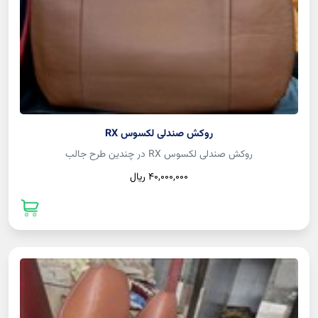
روکش صندلی لکسوس RX
روکش صندلی لکسوس RX در چندین طرح جالب
40,000,000 ريال