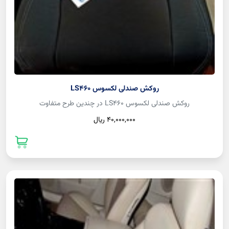
روکش صندلی لکسوس LS460
روکش صندلی لکسوس LS460 در چندین طرح متفاوت
40,000,000 ريال