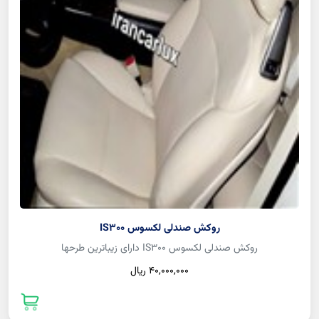
روکش صندلی لکسوس IS300
روکش صندلی لکسوس IS300 دارای زیباترین طرحها
40,000,000 ريال