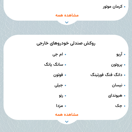
کرمان موتور
مشاهده همه
روکش صندلی خودروهای خارجی
آریو
ام جی
پروتون
سانگ یانگ
دانگ فنگ فورتینگ
فوتون
نیسان
جیلی
هیوندای
رنو
جک
مزدا
مشاهده همه