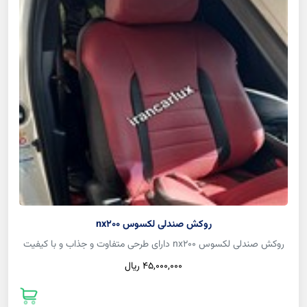
روکش صندلی لکسوس nx200
روکش صندلی لکسوس nx200 دارای طرحی متفاوت و جذاب و با کیفیت
45,000,000 ريال