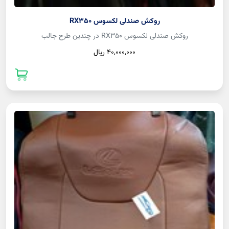
روکش صندلی لکسوس RX350
روکش صندلی لکسوس RX350 در چندین طرح جالب
40,000,000 ريال