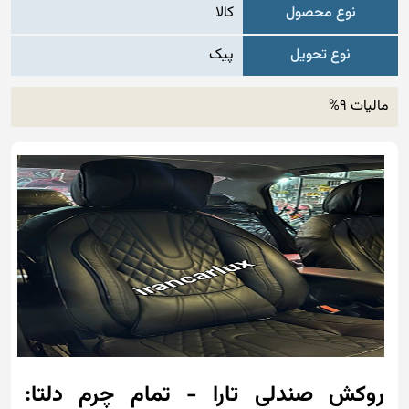
نوع محصول
کالا
نوع تحویل
پیک
مالیات 9%
روکش صندلی تارا - تمام چرم دلتا: