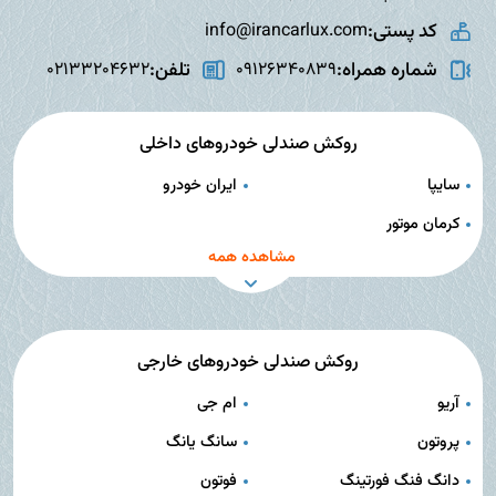
کد پستی:
info@irancarlux.com
شماره همراه:
تلفن:
02133204632
09126340839
روکش صندلی خودروهای داخلی
سایپا
ایران خودرو
کرمان موتور
مشاهده همه
روکش صندلی خودروهای خارجی
آریو
ام جی
پروتون
سانگ یانگ
دانگ فنگ فورتینگ
فوتون