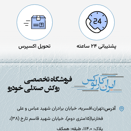
پشتیبانی 24 ساعته
تحویل اکسپرس
آدرس:
تهران،افسریه، خیابان برادران شهید عباس و علی
فخارنیا(15متری دوم)، خیابان شهید قاسم تارخ (38)،
پلاک: 114.0، طبقه: همکف