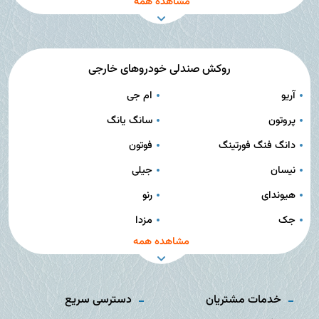
مشاهده همه
روکش صندلی خودروهای خارجی
آریو
ام جی
پروتون
سانگ یانگ
دانگ فنگ فورتینگ
فوتون
نیسان
جیلی
هیوندای
رنو
جک
مزدا
مشاهده همه
خدمات مشتریان
دسترسی سریع