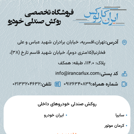
آدرس:
تهران،افسریه، خیابان برادران شهید عباس و علی
فخارنیا(15متری دوم)، خیابان شهید قاسم تارخ (38)،
پلاک: 114.0، طبقه: همکف
کد پستی:
info@irancarlux.com
شماره همراه:
تلفن:
02133204632
09126340839
روکش صندلی خودروهای داخلی
سایپا
ایران خودرو
کرمان موتور