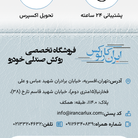
پشتیبانی 24 ساعته
تحویل اکسپرس
آدرس:
تهران،افسریه، خیابان برادران شهید عباس و علی
فخارنیا(15متری دوم)، خیابان شهید قاسم تارخ (38)،
پلاک: 114.0، طبقه: همکف
کد پستی:
info@irancarlux.com
شماره همراه:
تلفن:
02133204632
09126340839