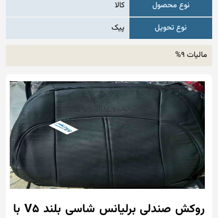
نوع محصول
کالا
نوع تحویل
پیک
مالیات 9%
روکش صندلی برلیانس شاسی بلند V5 با