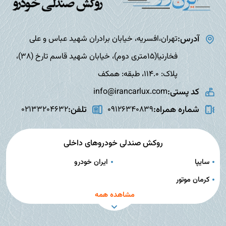
آدرس:
تهران،افسریه، خیابان برادران شهید عباس و علی
فخارنیا(15متری دوم)، خیابان شهید قاسم تارخ (38)،
پلاک: 114.0، طبقه: همکف
کد پستی:
info@irancarlux.com
شماره همراه:
تلفن:
02133204632
09126340839
روکش صندلی خودروهای داخلی
سایپا
ایران خودرو
کرمان موتور
مشاهده همه