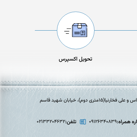
تحویل اکسپرس
تهران،افسریه، خیابان برادران شهید عباس و علی فخارنیا(15متری دوم)، خیابان شهید قاسم
ه همراه:
تلفن:
02133204632
09126340839