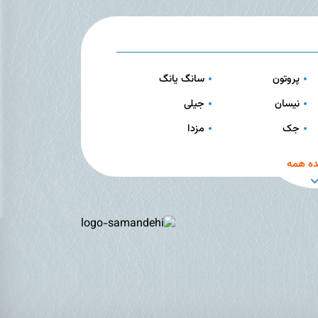
پروتون
سانگ یانگ
نیسان
جیلی
جک
مزدا
ه همه