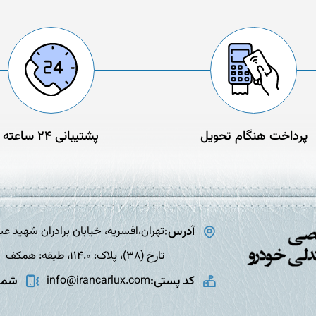
پرداخت هنگام تحویل
پشتیبانی 24 ساعته
آدرس:
تارخ (38)، پلاک: 114.0، طبقه: همکف
کد پستی:
شمار
info@irancarlux.com