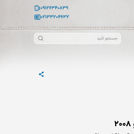
09126340839
02133204632