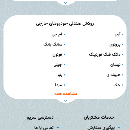
روکش صندلی خودروهای خارجی
آریو
ام جی
پروتون
سانگ یانگ
دانگ فنگ فورتینگ
فوتون
نیسان
جیلی
هیوندای
رنو
جک
مزدا
مشاهده همه
خدمات مشتریان
دسترسی سریع
پیگیری سفارش
تماس با ما