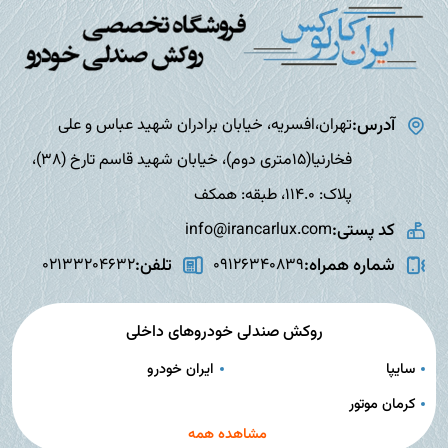
آدرس:
تهران،افسریه، خیابان برادران شهید عباس و علی
فخارنیا(15متری دوم)، خیابان شهید قاسم تارخ (38)،
پلاک: 114.0، طبقه: همکف
کد پستی:
info@irancarlux.com
شماره همراه:
تلفن:
02133204632
09126340839
روکش صندلی خودروهای داخلی
سایپا
ایران خودرو
کرمان موتور
مشاهده همه