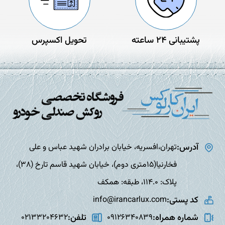
پشتیبانی 24 ساعته
تحویل اکسپرس
آدرس:
تهران،افسریه، خیابان برادران شهید عباس و علی
فخارنیا(15متری دوم)، خیابان شهید قاسم تارخ (38)،
پلاک: 114.0، طبقه: همکف
کد پستی:
info@irancarlux.com
شماره همراه:
تلفن:
02133204632
09126340839