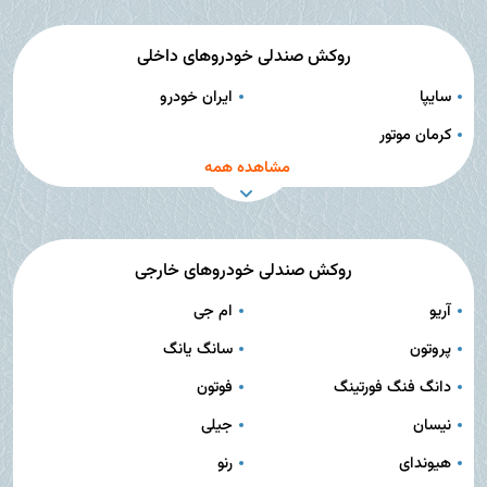
روکش صندلی خودروهای داخلی
سایپا
ایران خودرو
کرمان موتور
مشاهده همه
روکش صندلی خودروهای خارجی
آریو
ام جی
پروتون
سانگ یانگ
دانگ فنگ فورتینگ
فوتون
نیسان
جیلی
هیوندای
رنو