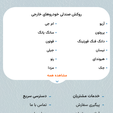
روکش صندلی خودروهای خارجی
آریو
ام جی
پروتون
سانگ یانگ
دانگ فنگ فورتینگ
فوتون
نیسان
جیلی
هیوندای
رنو
جک
مزدا
مشاهده همه
خدمات مشتریان
دسترسی سریع
پیگیری سفارش
تماس با ما