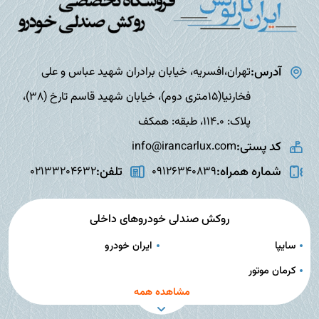
آدرس:
تهران،افسریه، خیابان برادران شهید عباس و علی
فخارنیا(15متری دوم)، خیابان شهید قاسم تارخ (38)،
پلاک: 114.0، طبقه: همکف
کد پستی:
info@irancarlux.com
شماره همراه:
تلفن:
02133204632
09126340839
روکش صندلی خودروهای داخلی
سایپا
ایران خودرو
کرمان موتور
مشاهده همه