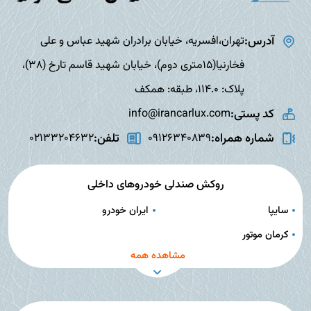
آدرس:
تهران،افسریه، خیابان برادران شهید عباس و علی
فخارنیا(15متری دوم)، خیابان شهید قاسم تارخ (38)،
پلاک: 114.0، طبقه: همکف
کد پستی:
info@irancarlux.com
شماره همراه:
تلفن:
02133204632
09126340839
روکش صندلی خودروهای داخلی
سایپا
ایران خودرو
کرمان موتور
مشاهده همه