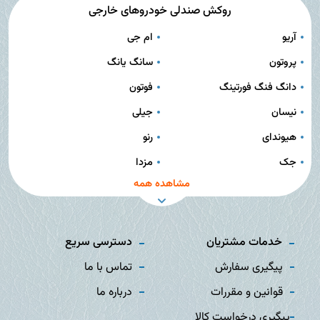
روکش صندلی خودروهای خارجی
آریو
ام جی
پروتون
سانگ یانگ
دانگ فنگ فورتینگ
فوتون
نیسان
جیلی
هیوندای
رنو
جک
مزدا
مشاهده همه
خدمات مشتریان
دسترسی سریع
پیگیری سفارش
تماس با ما
قوانین و مقررات
درباره ما
پیگیری درخواست کالا