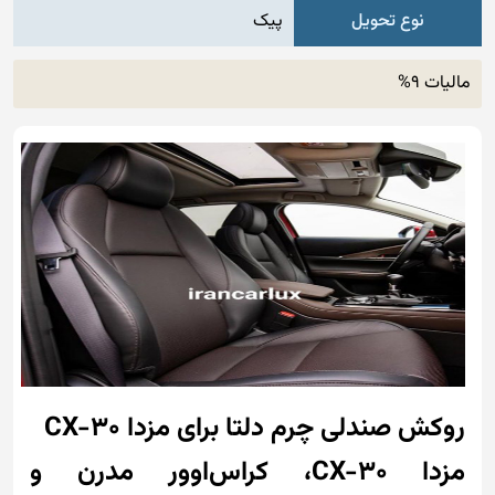
نوع تحویل
پیک
مالیات 9%
روکش صندلی چرم دلتا برای مزدا CX-30
مزدا CX-30، کراس‌اوور مدرن و