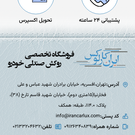
پشتیبانی 24 ساعته
تحویل اکسپرس
آدرس:
تهران،افسریه، خیابان برادران شهید عباس و علی
فخارنیا(15متری دوم)، خیابان شهید قاسم تارخ (38)،
پلاک: 114.0، طبقه: همکف
کد پستی:
info@irancarlux.com
شماره همراه:
تلفن:
02133204632
09126340839