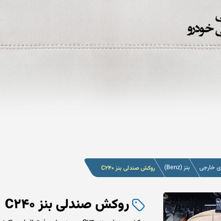
 خارجی
بنز (Benz)
روکش صندلی بنز C240
روکش صندلی بنز C240