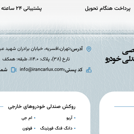
پرداخت هنگام تحویل
پشتیبانی 24 ساعته
آدرس:
تارخ (38)، پلاک: 114.0، طبقه: همکف
کد پستی:
شمار
info@irancarlux.com
روکش صندلی خودروهای خارجی
آریو
ام جی
دانگ فنگ فورتینگ
فوتون