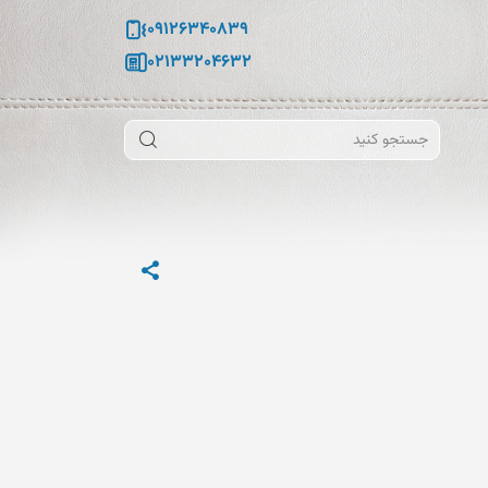
09126340839
02133204632