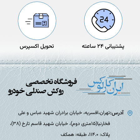
پشتیبانی 24 ساعته
تحویل اکسپرس
آدرس:
تهران،افسریه، خیابان برادران شهید عباس و علی
فخارنیا(15متری دوم)، خیابان شهید قاسم تارخ (38)،
پلاک: 114.0، طبقه: همکف