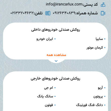
کد پستی:
info@irancarlux.com
شماره همراه:
تلفن:
02133204632
09126340839
روکش صندلی خودروهای داخلی
سایپا
ایران خودرو
کرمان موتور
مشاهده همه
روکش صندلی خودروهای خارجی
آریو
ام جی
پروتون
سانگ یانگ
دانگ فنگ فورتینگ
فوتون