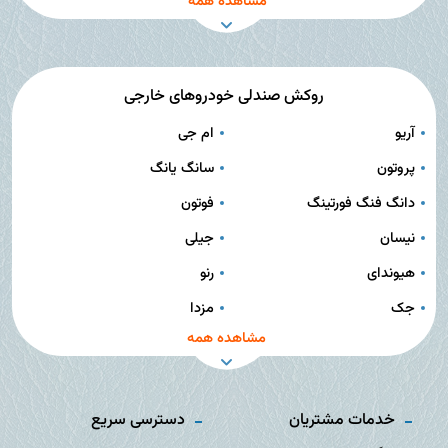
مشاهده همه
روکش صندلی خودروهای خارجی
آریو
ام جی
پروتون
سانگ یانگ
دانگ فنگ فورتینگ
فوتون
نیسان
جیلی
هیوندای
رنو
جک
مزدا
مشاهده همه
خدمات مشتریان
دسترسی سریع