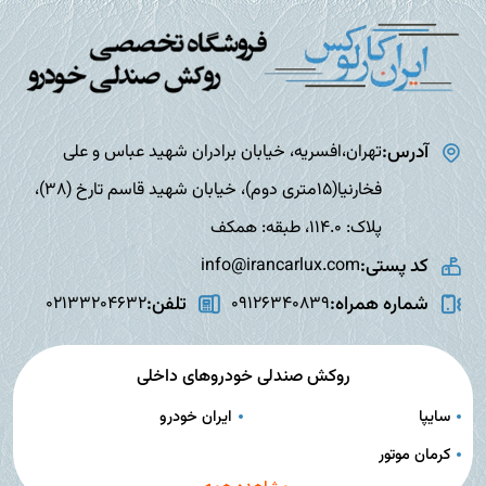
آدرس:
تهران،افسریه، خیابان برادران شهید عباس و علی
فخارنیا(15متری دوم)، خیابان شهید قاسم تارخ (38)،
پلاک: 114.0، طبقه: همکف
کد پستی:
info@irancarlux.com
شماره همراه:
تلفن:
02133204632
09126340839
روکش صندلی خودروهای داخلی
سایپا
ایران خودرو
کرمان موتور