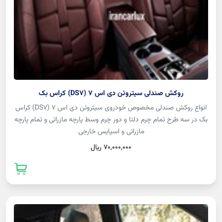
روکش صندلی سیتروئن دی اس 7 (DS7) کراس بک
انواع روکش صندلی مخصوص خودروی سیتروئن دی اس 7 (DS7) کراس
بک در سه طرح تمام چرم دلتا و دور چرم وسط پارچه مازراتی و تمام پارچه
مازراتی و اسپایس خارجی
70,000,000 ريال