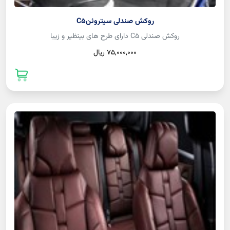
روکش صندلی سیتروئنC5
روکش صندلی C5 دارای طرح های بینظیر و زیبا
75,000,000 ريال