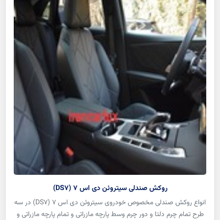
روکش صندلی سیتروئن دی اس 7 (DS7)
انواع روکش صندلی مخصوص خودروی سیتروئن دی اس 7 (DS7) در سه
طرح تمام چرم دلتا و دور چرم وسط پارچه مازراتی و تمام پارچه مازراتی و