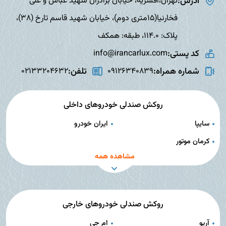
آدرس:
تهران،افسریه، خیابان برادران شهید عباس و علی
فخارنیا(15متری دوم)، خیابان شهید قاسم تارخ (38)،
پلاک: 114.0، طبقه: همکف
کد پستی:
info@irancarlux.com
شماره همراه:
تلفن:
02133204632
09126340839
روکش صندلی خودروهای داخلی
سایپا
ایران خودرو
کرمان موتور
مشاهده همه
روکش صندلی خودروهای خارجی
آریو
ام جی