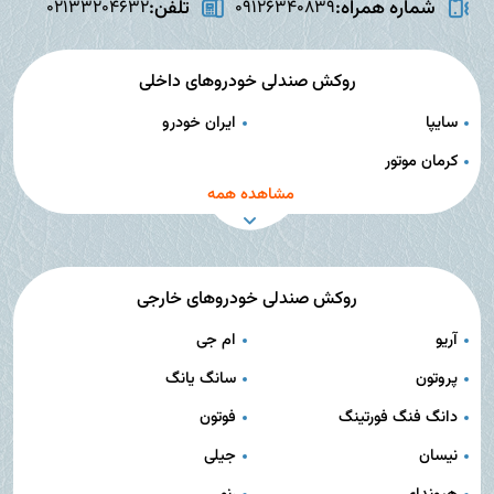
شماره همراه:
تلفن:
02133204632
09126340839
روکش صندلی خودروهای داخلی
سایپا
ایران خودرو
کرمان موتور
مشاهده همه
روکش صندلی خودروهای خارجی
آریو
ام جی
پروتون
سانگ یانگ
دانگ فنگ فورتینگ
فوتون
نیسان
جیلی