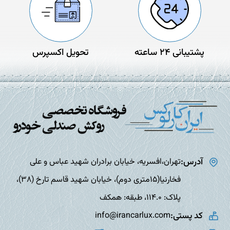
پشتیبانی 24 ساعته
تحویل اکسپرس
آدرس:
تهران،افسریه، خیابان برادران شهید عباس و علی
فخارنیا(15متری دوم)، خیابان شهید قاسم تارخ (38)،
پلاک: 114.0، طبقه: همکف
کد پستی:
info@irancarlux.com