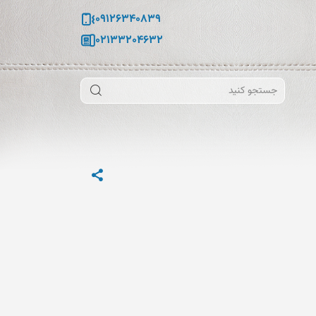
09126340839
02133204632