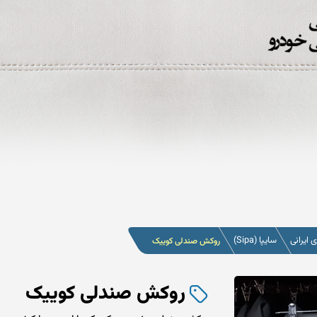
ایرانی
سایپا (Sipa)
روکش صندلی کوییک
روکش صندلی کوییک