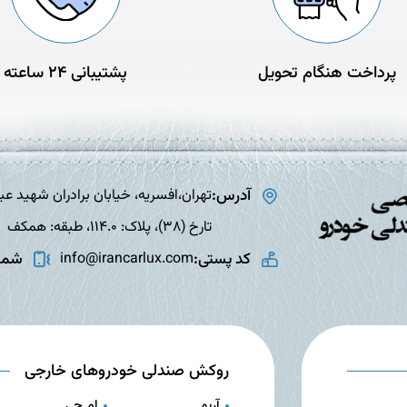
پرداخت هنگام تحویل
پشتیبانی 24 ساعته
آدرس:
تارخ (38)، پلاک: 114.0، طبقه: همکف
کد پستی:
شمار
info@irancarlux.com
روکش صندلی خودروهای خارجی
آریو
ام جی