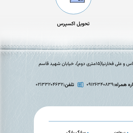
تحویل اکسپرس
تهران،افسریه، خیابان برادران شهید عباس و علی فخارنیا(15متری دوم)، خیابان شهید قاسم
ه همراه:
تلفن:
02133204632
09126340839
پروتون
سانگ یانگ