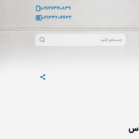
09126340839
02133204632
اس