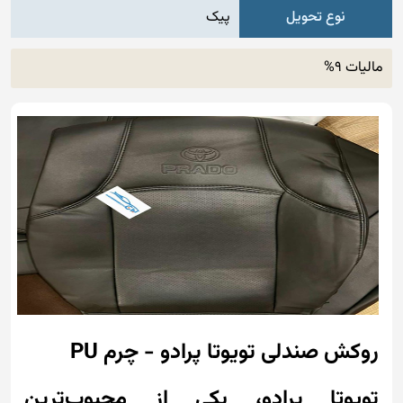
نوع تحویل
پیک
مالیات 9%
روکش صندلی تویوتا پرادو - چرم PU
تویوتا پرادو، یکی از محبوب‌ترین