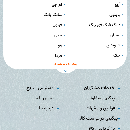
آریو
ام جی
پروتون
سانگ یانگ
دانگ فنگ فورتینگ
فوتون
نیسان
جیلی
هیوندای
رنو
جک
مزدا
مشاهده همه
خدمات مشتریان
دسترسی سریع
پیگیری سفارش
تماس با ما
قوانین و مقررات
درباره ما
پیگیری درخواست کالا
باز گرداندن کالا