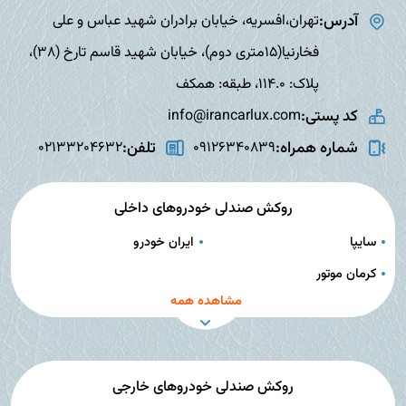
آدرس:
تهران،افسریه، خیابان برادران شهید عباس و علی
فخارنیا(15متری دوم)، خیابان شهید قاسم تارخ (38)،
پلاک: 114.0، طبقه: همکف
کد پستی:
info@irancarlux.com
شماره همراه:
تلفن:
02133204632
09126340839
روکش صندلی خودروهای داخلی
سایپا
ایران خودرو
کرمان موتور
مشاهده همه
روکش صندلی خودروهای خارجی