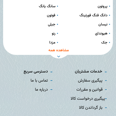
پروتون
سانگ یانگ
دانگ فنگ فورتینگ
فوتون
نیسان
جیلی
هیوندای
رنو
جک
مزدا
مشاهده همه
خدمات مشتریان
دسترسی سریع
پیگیری سفارش
تماس با ما
قوانین و مقررات
درباره ما
پیگیری درخواست کالا
باز گرداندن کالا