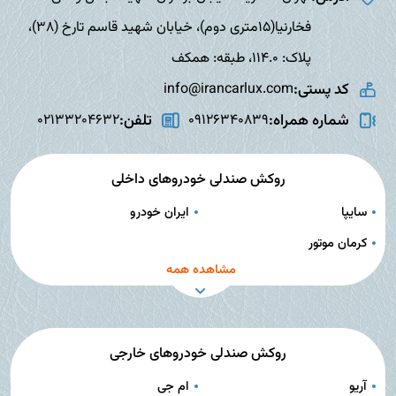
فخارنیا(15متری دوم)، خیابان شهید قاسم تارخ (38)،
پلاک: 114.0، طبقه: همکف
کد پستی:
info@irancarlux.com
شماره همراه:
تلفن:
02133204632
09126340839
روکش صندلی خودروهای داخلی
سایپا
ایران خودرو
کرمان موتور
مشاهده همه
روکش صندلی خودروهای خارجی
آریو
ام جی