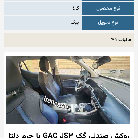
نوع محصول
کالا
نوع تحویل
پیک
مالیات 9%
روکش صندلی گک GAC JS3 با چرم دلتا