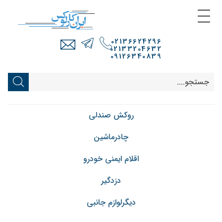
02136624296
02133204632
09126340839
روکش صندلی
چادرماشین
اقلام ایمنی خودرو
دزدگیر
دیگرلوازم جانبی