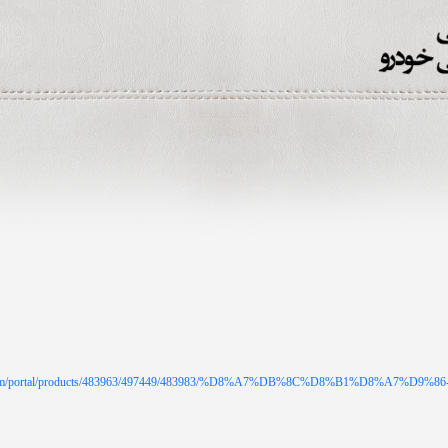
lux.com/portal/products/483963/497449/483983/%D8%A7%DB%8C%D8%B1%D8%A7%