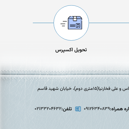
تحویل اکسپرس
تهران،افسریه، خیابان برادران شهید عباس و علی فخارنیا(15متری دوم)، خیابان شهید قاسم
ه همراه:
تلفن:
02133204632
09126340839