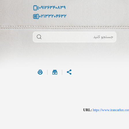
09126340839
02133204632
URL:
https://www.irancar