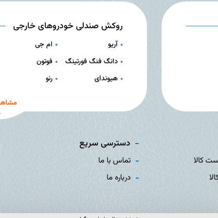
روکش صندلی خودروهای خارجی
آریو
ام جی
دانگ فنگ فورتینگ
فوتون
هیوندای
رنو
مشاهد
دسترسی سریع
ست کالا
تماس با ما
الا
درباره ما