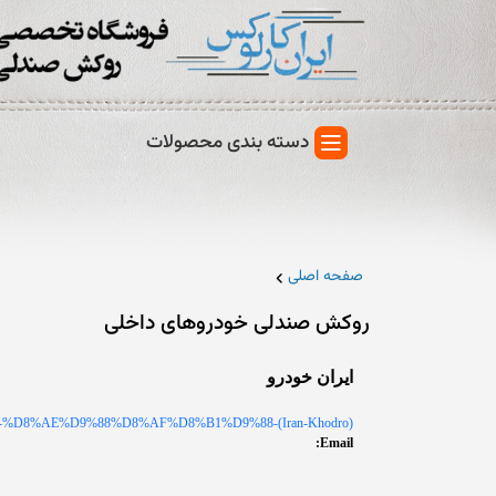
دسته بندی محصولات
صفحه اصلی
روکش صندلی خودروهای داخلی
ایران خودرو
D9%86-%D8%AE%D9%88%D8%AF%D8%B1%D9%88-(Iran-Khodro)
Email: