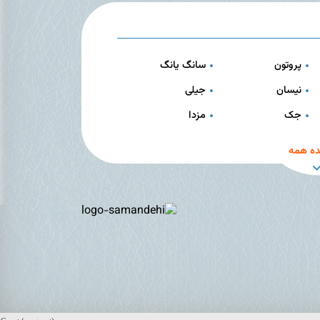
پروتون
سانگ یانگ
نیسان
جیلی
جک
مزدا
ه همه