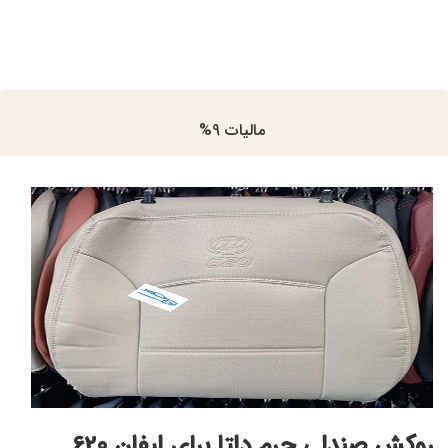
مالیات 9%
روکش صندلی چرم دلتا برای لیفان 620