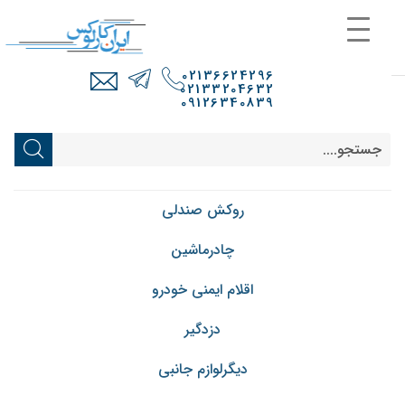
02136624296
02133204632
09126340839
روکش صندلی
چادرماشین
اقلام ایمنی خودرو
دزدگیر
دیگرلوازم جانبی