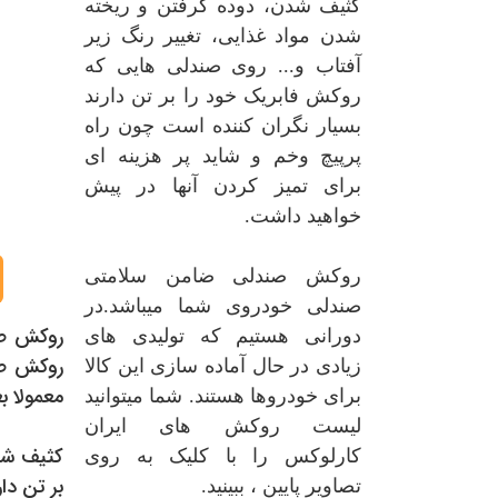
کثیف شدن، دوده گرفتن و ریخته
شدن مواد غذایی، تغییر رنگ زیر
آفتاب و... روی صندلی هایی که
روکش فابریک خود را بر تن دارند
بسیار نگران کننده است چون راه
پرپیچ وخم و شاید پر هزینه ای
برای تمیز کردن آنها در پیش
خواهید داشت.
روکش صندلی ضامن سلامتی
صندلی خودروی شما میباشد.در
روکش صند
دورانی هستیم که تولیدی های
روکش صن
زیادی در حال آماده سازی این کالا
معمولا ب
برای خودروها هستند. شما میتوانید
لیست روکش های ایران
کثیف شدن
کارلوکس را با کلیک به روی
بر تن دا
تصاویر پایین ، ببینید.