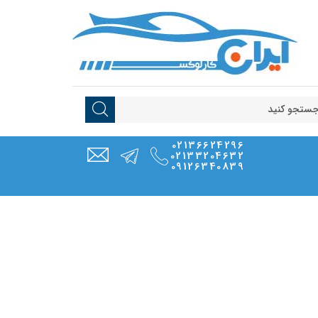
02136624296
02133204632
09126340839