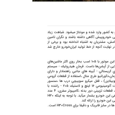
درو به کشور وارد شده و مونتاژ میشود. شباهت زیاد
 به مشکلات فنی خودروپیش آگاهی داشته باشند و نگران تامین
امش، مشتریان به اشتباه انداخته بود و برخی از
ودند امـــا در نهایت آنچه از خط تولید ایران‌خودرو خارج شد
این خودرو با قلب تپنده آشنای ایرانی‌ها یعنی TU5 به بازار عرضه شده است. این موتور با 105 اسب بخار روی اکثر ماشین‌های
ایی از آپشن‌ها داست. فرمان هيدروليك - سيستم
و چراغ هاي جلو ال اي دي كريستالي - آيينه هاي جانبي راهنمادار و دارای
ن،دكوراتيو طرح متال ،استفاده از قطعات كرومي
بيلايزر) ، قفل ميكرو سوييچي درب ها ،سنسور
پارك،چراغ مه شكن جلو و عقب و دوربين ديد عقب،ايزوفيكس - رينگ اسپرت آلومينيومي 16 اينچ و لاستيك 205 - راننده با
قابليت تنظيم دستي در 6 جهت، صند لی‌های عقب تاشو - جا عينک، اسپويلر ، قطعات تزيينی دور بدنه ،كامپيوتر سفری، 4 عدد
بلندگو + 2 عدد تيوتر،چراغ مطالعه جلو و عقب ، سان روف برقی از امکانات رفاهی این خودرو بشمار میآید. با توجه به اینکه H30
این خودرو را ارائه کند.
بریک و دقیقا برای H30Cross است.