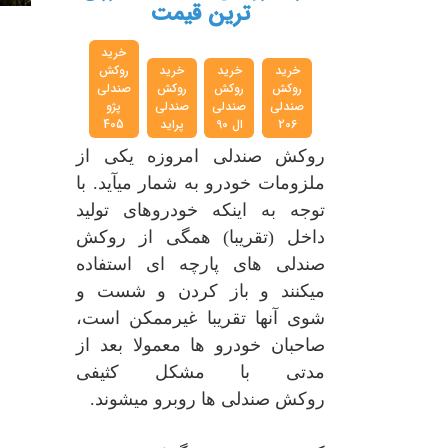
ترین قیمت
خرید
خرید
خرید
خرید
روکش
روکش
روکش
روکش
صندلی
صندلی
صندلی
صندلی
پژو
206
ال 90
پراید
405
روکش صندلی امروزه یکی از
ملزومات خودرو به شمار میآید. با
توجه به اینکه خودروهای تولید
داخل (تقریبا) همگی از روکش
صندلی های پارچه ای استفاده
میکنند و باز کردن و شست و
شوی آنها تقریبا غیرممکن است،
صاحبان خودرو ها معمولا بعد از
مدتی با مشکل کثیفی
روکش صندلی ها روبرو میشوند.