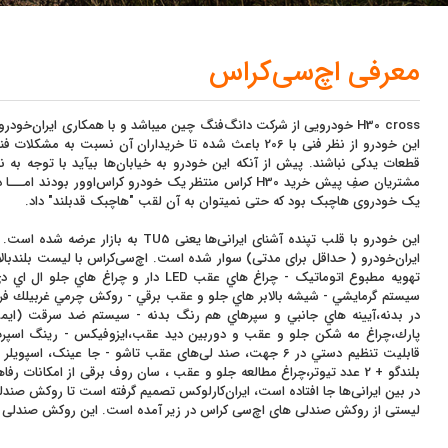
معرفی اچ‌سی‌کراس
H30 cross خودرویی از شرکت دانگ‌فنگ چین میباشد و با همکاری ایران‌خو
این خودرو از نظر فنی با 206 باعث شده تا خریداران آن نسبت
قطعات یدکی نباشند. پیش از آنکه این خودرو به خیابان‌ها بیآید با توجه به ن
مشتریان صفِ پیش خرید H30 کراس منتظر یک خودرو کراس‌اوور ب
یک خودروی هاچبک بود که حتی نمیتوان به آن لقب "هاچبک قدبلند" داد.
ایران‌خودرو ( حداقل برای مدتی) سوار شده است. اچ‌سی‌کراس با لیست بلندبال
تهويه مطبوع اتوماتيک - چراغ هاي عقب LED دار 
سيستم گرمايشي - شيشه بالابر هاي جلو و عقب برقي - روكش چرمي غربيلك فرما
در بدنه،آيينه هاي جانبي و سپرهاي هم رنگ بدنه - سيستم ضد سرقت (ايمو
در بین ایرانی‌ها جا افتاده است، ایران‌کارلوکس تصمیم گرفته است تا روکش صندلی 
لیستی از روکش صندلی های اچ‌سی کراس در زیر آمده است. این روکش صندلی ها در سایز فا