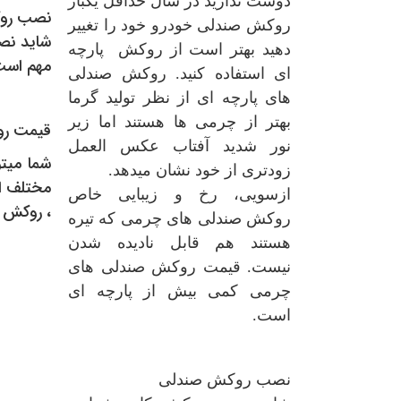
دوست ندارید در سال حداقل یکبار
نصب رو
روکش صندلی خودرو خود را تغییر
شاید نصب
دهید بهتر است از روکش پارچه
مهم است.
ای استفاده کنید. روکش صندلی
های پارچه ای از نظر تولید گرما
بهتر از چرمی ها هستند اما زیر
قیمت ر
نور شدید آفتاب عکس العمل
شما میت
زودتری از خود نشان میدهد.
مختلف اج
ازسویی، رخ و زیبایی خاص
، روکش ص
روکش صندلی های چرمی که تیره
هستند هم قابل نادیده شدن
نیست. قیمت روکش صندلی های
چرمی کمی بیش از پارچه ای
است.
نصب روکش صندلی