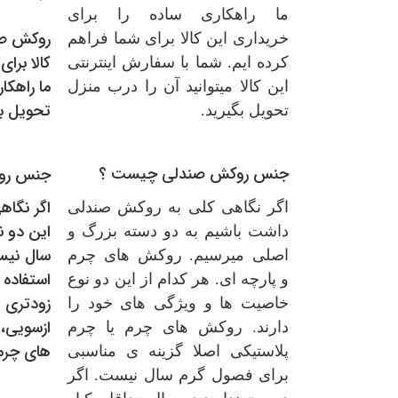
ما راهکاری ساده را برای
روکش صن
خریداری این کالا برای شما فراهم
کالا برا
کرده ایم. شما با سفارش اینترنتی
ما راهکار
این کالا میتوانید آن را درب منزل
تحویل بگ
تحویل بگیرید.
جنس روکش صندلی چیست ؟
جنس رو
اگر نگاه
اگر نگاهی کلی به روکش صندلی
این دو ن
داشت باشیم به دو دسته بزرگ و
سال نیست
اصلی میرسیم. روکش های چرم
استفاده 
و پارچه ای. هر کدام از این دو نوع
زودتری 
خاصیت ها و ویژگی های خود را
ازسویی،
دارند. روکش های چرم یا چرم
های چرم
پلاستیکی اصلا گزینه ی مناسبی
برای فصول گرم سال نیست. اگر