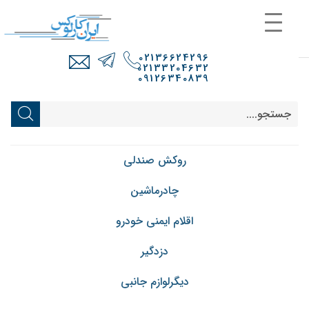
02136624296
02133204632
09126340839
روکش صندلی
چادرماشین
اقلام ایمنی خودرو
دزدگیر
دیگرلوازم جانبی