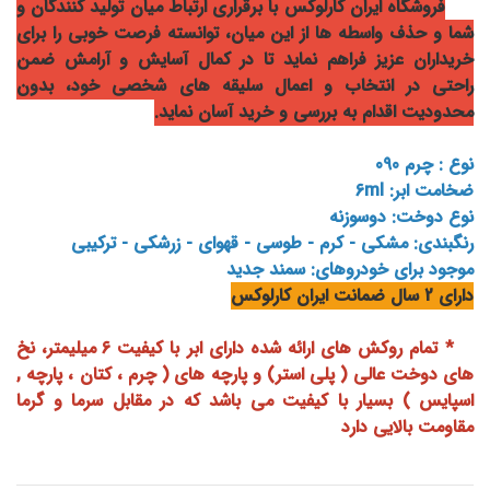
فروشگاه ایران کارلوکس با برقراری ارتباط میان تولید کنندگان و
شما و حذف واسطه ها از این میان، توانسته فرصت خوبی را برای
خریداران عزیز فراهم نماید تا در کمال آسایش و آرامش ضمن
راحتی در انتخاب و اعمال سلیقه های شخصی خود، بدون
محدودیت اقدام به بررسی و خرید آسان نماید.
نوع : چرم 090
ضخامت ابر: 6ml
نوع دوخت: دوسوزنه
رنگبندی: مشکی - کرم - طوسی - قهوای - زرشکی - ترکیبی
موجود برای خودروهای: سمند جدید
دارای 2 سال ضمانت ایران کارلوکس
* تمام روکش های ارائه شده دارای ابر با کیفیت 6 میلیمتر، نخ
های دوخت عالی ( پلی استر) و پارچه های ( چرم ، کتان ، پارچه ,
اسپایس ) بسیار با کیفیت می باشد که در مقابل سرما و گرما
مقاومت بالایی دارد