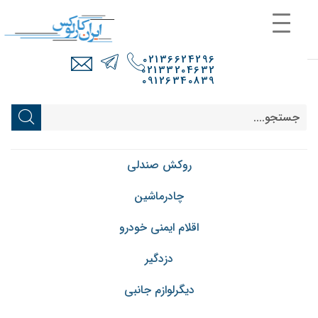
02136624296
02133204632
09126340839
روکش صندلی
چادرماشین
اقلام ایمنی خودرو
دزدگیر
دیگرلوازم جانبی