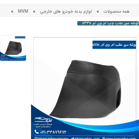
همه محصولات
>
لوازم بدنه خودرو های خارجی
>
MVM
>
ه سپر عقب چپ ام وی ام x33s