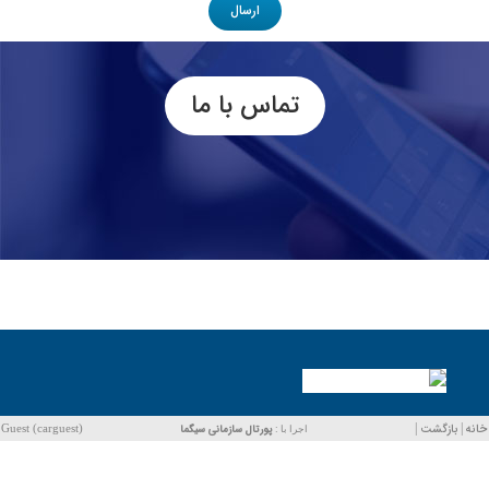
تماس با ما
ه
|
بازگشت
|
پورتال سازمانی
سیگما
Guest (carguest)
اجرا با :