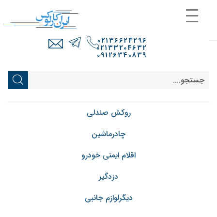
02136624296
02133204632
09126340839
روکش صندلی
چادرماشین
اقلام ایمنی خودرو
دزدگیر
دیگرلوازم جانبی