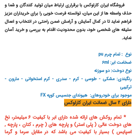
فروشگاه ایران کارلوکس با برقراری ارتباط میان تولید کنندگان و شما و
حذف واسطه ها از این میان، توانسته فرصت خوبی را برای خریداران عزیز
فراهم نماید تا در کمال آسایش و آرامش ضمن راحتی در انتخاب و اعمال
سلیقه های شخصی خود، بدون محدودیت اقدام به بررسی و خرید آسان
نماید
.
نوع : تمام چرم pu
ضخامت ابر: 6ml
نوع دوخت: دو سوزنه
رنگبندی: مشکی - طوسی - کرم - سدری - کرم استخوانی - مارون -
ترکیبی
موجود برای خودروهای: هیوندای جنسیس کوپه FX
دارای 2 سال ضمانت ایران کارلوکس
* تمام روکش های ارائه شده دارای ابر با کیفیت 6 میلیمتر، نخ
های دوخت عالی ( پلی استر) و پارچه های ( چرم ، کتان ، پارچه ,
اسپایس ) بسیار با کیفیت می باشد که در مقابل سرما و گرما