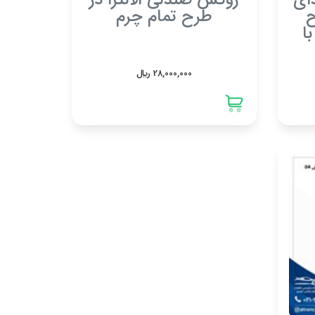
ای
روکش صندلی الانترا در
ح
طرح تمام چرم
ا
28,000,000 ريال