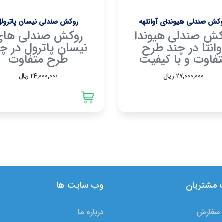
کش صندلی هیوندای آوانتهه
روکش صندلی نیسان پاترول
کش صندلی هیوندا
روکش صندلی های
وانتا در چند طرح
نیسان پاترول در چ
فاوت و با کیفیت
طرح متفاوت
27,000,000 ریال
24,000,000 ريال
مشتریان
وب سايت ها
 سفارش
درباره ما