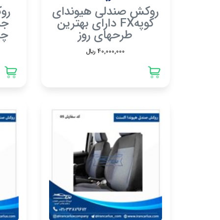
روکش صندلی هیوندای
رو
کوپهFX دارای بهترین
جن
طرحهای روز
چر
40,000,000 ريال