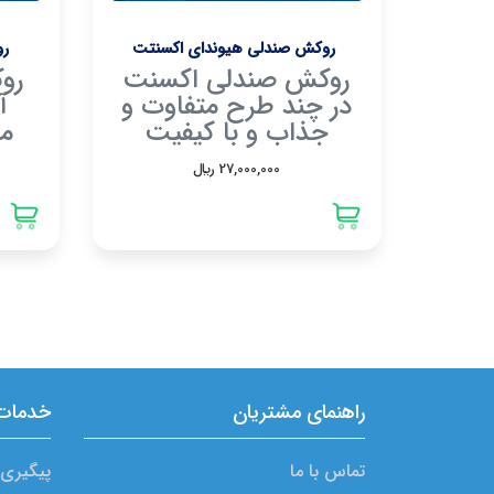
روکش صندلی هیوندای اکسنتت
رو
روکش صندلی اکسنت
رو
در چند طرح متفاوت و
آ
جذاب و با کیفیت
مت
27,000,000 ريال
راهنمای مشتریان
خدمات 
تماس با ما
پیگیری