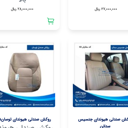
27,000,000 ريال
28,000,000 ريال
کش صندلی هیوندای جنسیس
روکش صندلی هیوندای توسانix35
سدانن