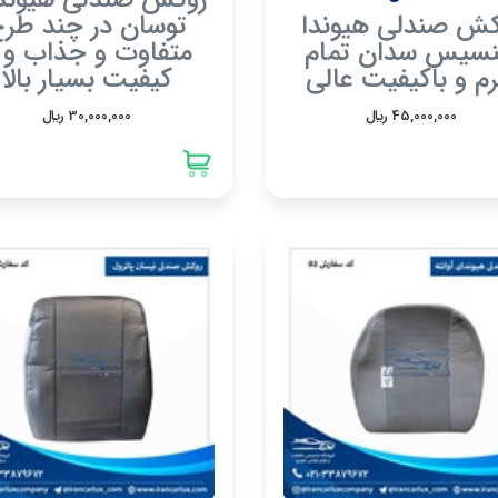
روکش صندلی هیوند
کش صندلی هیوندا
توسان در چند طر
سیس سدان تمام
متفاوت و جذاب و ب
م و باکیفیت عالی
کیفیت بسیار بالا
45,000,000 ريال
30,000,000 ريال