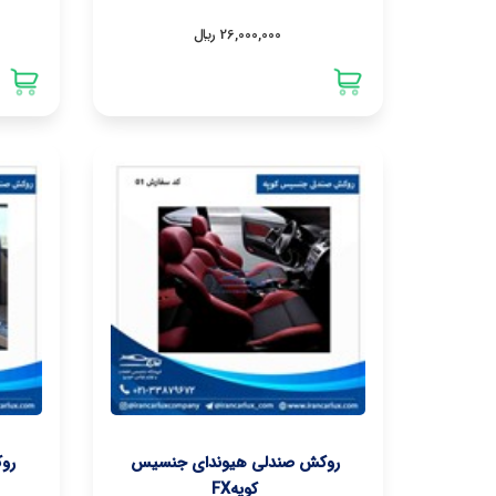
26,000,000 ريال
روکش صندلی هیوندای جنسیس
رو
کوپهFX