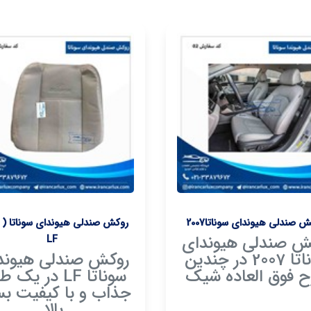
 صندلی هیوندای سوناتا2007
ش صندلی هیوندای
LF
سوناتا 2007 در چندین
روکش صندلی هیوند
 فوق العاده شیک
سوناتا LF در یک
جذاب و با کیفیت بس
بالا